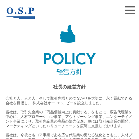
社長の経営方針
会社と人、人と人、そして取引先様とのつながりを大切に、永く貢献できる
会社を目指し、 株式会社オー･エス･ピーを設立しました。
当社は、取引先企業の「商品価値向上に貢献する」をもとに、広告代理業を
中心に、人材プロモーション事業、アウトソーシング事業、エンターテイメ
ント事業により、取引先企業の商品の販売促進、更には取引先企業の開発、
マーケティングといったバリューチェーンを広範に支援しております。
当社は、今後ともコア事業である広告代理業の更なる強化とともに、人材プ