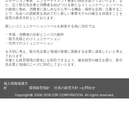
ロモーション事業、エンターテイメント事業の強化を図ってまいります。ま
た、広く取引先企業と消費者を結びつける新たなコミュニケーションツール
の創造に努め、消費者に楽しめながら学べる機会・場所を企画・立案するこ
とで、社会への貢献度を高めて行く新しい事業モデルの確立を目指すことを
経営の基本方針としております。
新しいコミュニケーションツールを創造する為に当社では
・市場・消費者の分析とニーズの創作
・取引先様とのコミュニケーション
・社内でのコミュニケーション
を大切に考え、取引先企業と地域の発展に貢献する企業に成長したいと考え
ております。
今後とも経営環境の変化にも対応できるよう、健全経営の確立を図り、取引
先企業と地域のニーズに対応してまいります。
個人情報保護方
針
環境経営指針
社長の経営方針
>お問合せ
Copyright© 2006-2016 OSP CORPORATION. All rights reserved.